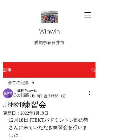
Winwin
愛知県春日井市
記事
全ての記事
田村 Winwin
全ての記事
2021年12月19日
読了時間: 1分
JTEKT練習会
今後の予定
更新日：
2022年1月19日
12月18日 JTEKTバドミントン部の皆
さんに来ていただき練習会を行いま
した。