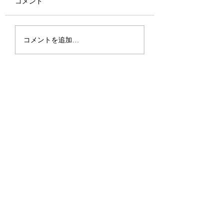
コメント
2026.6.27-28 
2026.7.20 第44回全国小
コメントを追加…
学生バドミントン選手
権大会予選 複個人戦