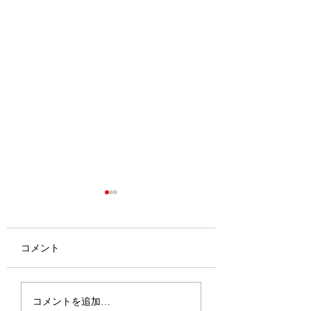
コメント
2026.6.27-28 
2026.7.20 第44回全国小
コメントを追加…