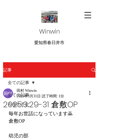
Winwin
愛知県春日井市
記事
全ての記事
田村 Winwin
全ての記事
2025年3月31日
読了時間: 1分
2025.3.29-31 倉敷OP
今後の予定
毎年お世話になっています🙇
倉敷OP
幼児の部