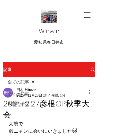
Winwin
愛知県春日井市
記事
全ての記事
田村 Winwin
全ての記事
2025年12月28日
読了時間: 1分
2025.12.27彦根OP秋季大
今後の予定
会
大勢で
彦ニャンに会いにいきました🐱