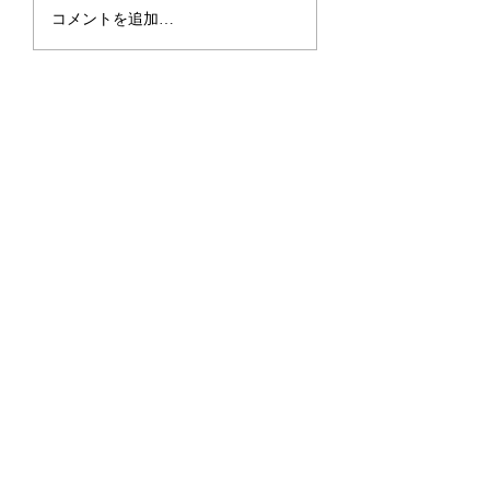
2026.6.27-28 
2026.7.20 第44回全国小
コメントを追加…
学生バドミントン選手
権大会予選 複個人戦