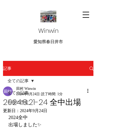
Winwin
愛知県春日井市
記事
全ての記事
田村 Winwin
全ての記事
2024年8月24日
読了時間: 1分
2024.8.21-24 全中出場
今後の予定
更新日：
2024年9月24日
2024全中
出場しました✨