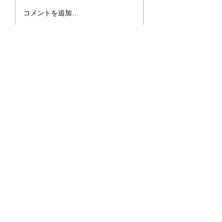
2026.6.27-28 敦賀遠征
2026.6.21 春日
コメントを追加…
大会