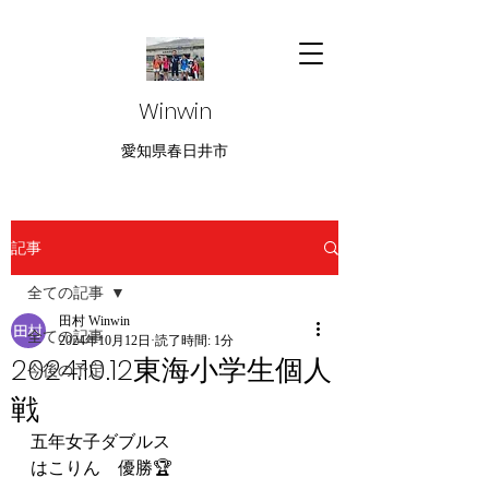
Winwin
愛知県春日井市
記事
全ての記事
田村 Winwin
全ての記事
2024年10月12日
読了時間: 1分
2024.10.12東海小学生個人
今後の予定
戦
五年女子ダブルス
はこりん　優勝🏆️