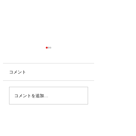
コメント
2026.6.27-28 敦賀遠征
2026.6.21 春日
コメントを追加…
大会