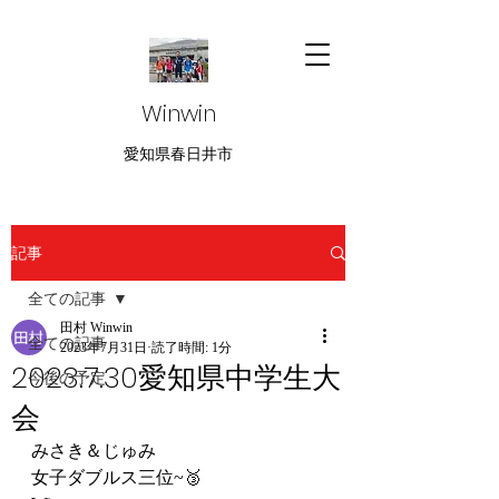
Winwin
愛知県春日井市
記事
全ての記事
田村 Winwin
全ての記事
2023年7月31日
読了時間: 1分
2023.7.30愛知県中学生大
今後の予定
会
みさき＆じゅみ
女子ダブルス三位~🥉