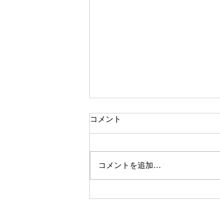
コメント
コメントを追加…
2026.7.20 第44回全国小学生
バドミントン選手権大会予