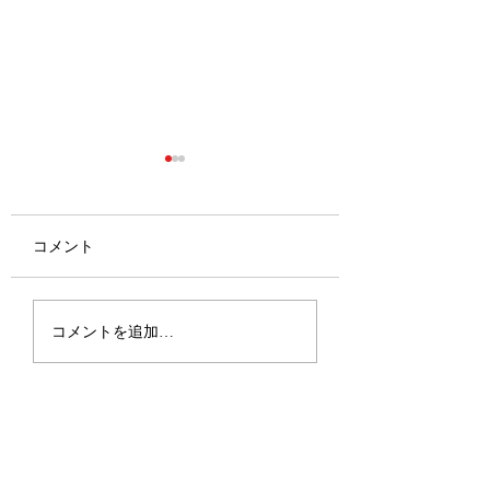
コメント
2026.6.27-28 敦賀遠征
2026.6.21 春日
コメントを追加…
大会