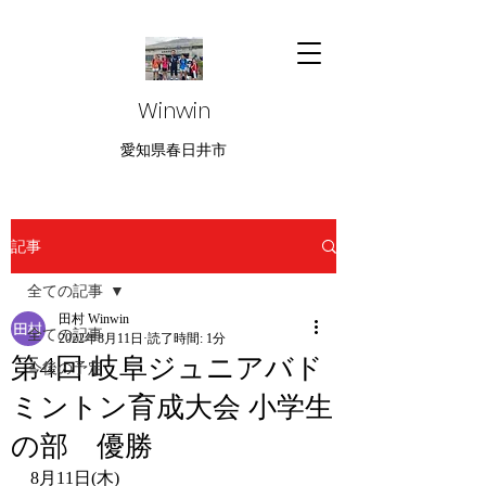
Winwin
愛知県春日井市
記事
全ての記事
田村 Winwin
全ての記事
2022年8月11日
読了時間: 1分
第4回 岐阜ジュニアバド
今後の予定
ミントン育成大会 小学生
の部 優勝
8月11日(木)