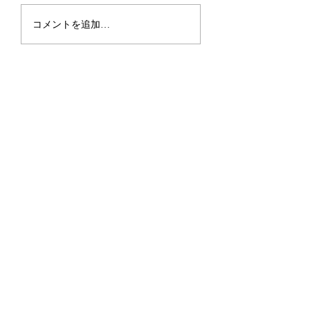
2026.6.27-28 
2026.7.20 第44回全国小
コメントを追加…
学生バドミントン選手
権大会予選 複個人戦