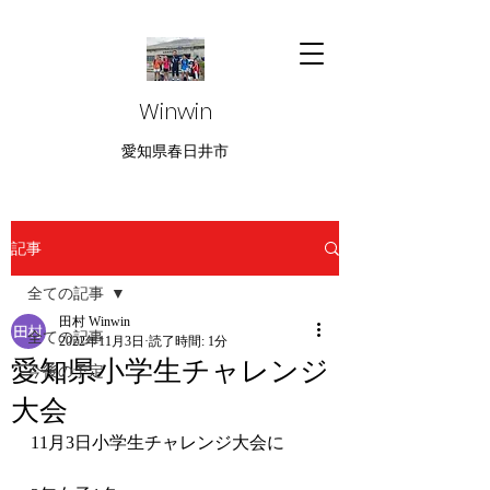
Winwin
愛知県春日井市
記事
全ての記事
田村 Winwin
全ての記事
2022年11月3日
読了時間: 1分
愛知県小学生チャレンジ
今後の予定
大会
11月3日小学生チャレンジ大会に