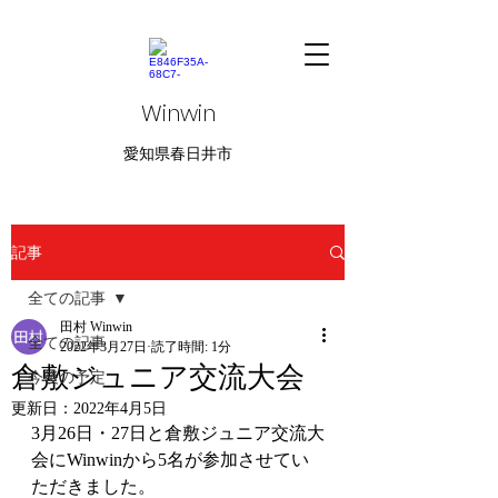
Winwin
愛知県春日井市
記事
全ての記事
田村 Winwin
全ての記事
2022年3月27日
読了時間: 1分
倉敷ジュニア交流大会
今後の予定
更新日：
2022年4月5日
3月26日・27日と倉敷ジュニア交流大
会にWinwinから5名が参加させてい
ただきました。